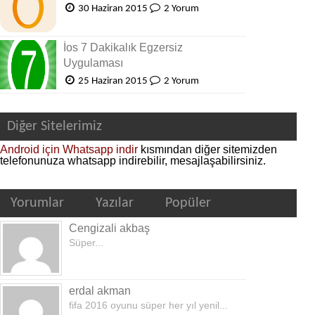
30 Haziran 2015
2 Yorum
İos 7 Dakikalık Egzersiz
Uygulaması
25 Haziran 2015
2 Yorum
Diğer Sitelerimiz
Android için Whatsapp indir
kısmından diğer sitemizden
telefonunuza whatsapp indirebilir, mesajlaşabilirsiniz.
Yorumlar
Yazılar
Popüler
Cengizali akbaş
Süper...
erdal akman
fifa 2016 oyunu süper her yıl yenil...