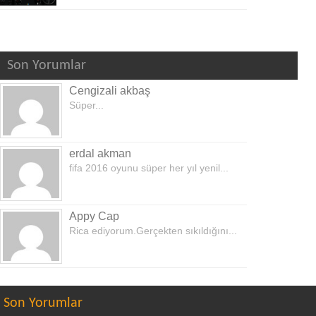
Son Yorumlar
Cengizali akbaş
Süper...
erdal akman
fifa 2016 oyunu süper her yıl yenil...
Appy Cap
Rica ediyorum.Gerçekten sıkıldığını...
Son Yorumlar