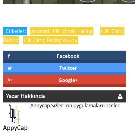
Etiketler:
android hill climb racing
Hill Climb
Racing
Hill Climb Racing oyunu
Facebook
Twitter
Google+
Yazar Hakkında
Appycap Sizler için uygulamaları inceler.
AppyCap