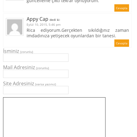
güncelleme çıktı tekrar oynuyorum.
Cevapla
Appy Cap
dedi ki:
Eylül 10, 2015, 5:46 pm
Rica ediyorum.Gerçekten sıkıldığınız zaman
imdadınıza yetişecek oyunlardan bir tanesi.
Cevapla
İsminiz
(zorunlu)
Mail Adresiniz
(zorunlu)
Site Adresiniz
(varsa yazınız)