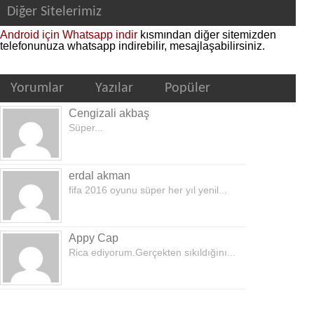
Diğer Sitelerimiz
Android için Whatsapp indir
kısmından diğer sitemizden
telefonunuza whatsapp indirebilir, mesajlaşabilirsiniz.
Yorumlar
Yazılar
Popüler
Cengizali akbaş
Süper...
erdal akman
fifa 2016 oyunu süper her yıl yenil...
Appy Cap
Rica ediyorum.Gerçekten sıkıldığını...