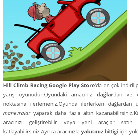
Hill Climb Racing
,
Google Play Store
‘da en çok indiri
yarış oyunudur.Oyundaki amacınız
dağlar
dan ve ç
noktasına ilerlemeniz.Oyunda ilerlerken dağlardan
manevralar
yaparak daha fazla altın kazanabilirsiniz.K
aracınızı geliştirebilir veya yeni araçlar satın a
katlayabilirsiniz.Ayrıca aracınızla
yakıtınız
bittiği için y