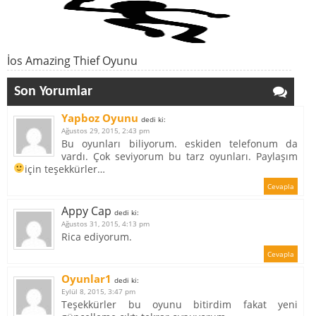
İos Amazing Thief Oyunu
Son Yorumlar
Yapboz Oyunu
dedi ki:
Ağustos 29, 2015, 2:43 pm
Bu oyunları biliyorum. eskiden telefonum da
vardı. Çok seviyorum bu tarz oyunları. Paylaşım
için teşekkürler…
Cevapla
Appy Cap
dedi ki:
Ağustos 31, 2015, 4:13 pm
Rica ediyorum.
Cevapla
Oyunlar1
dedi ki:
Eylül 8, 2015, 3:47 pm
Teşekkürler bu oyunu bitirdim fakat yeni