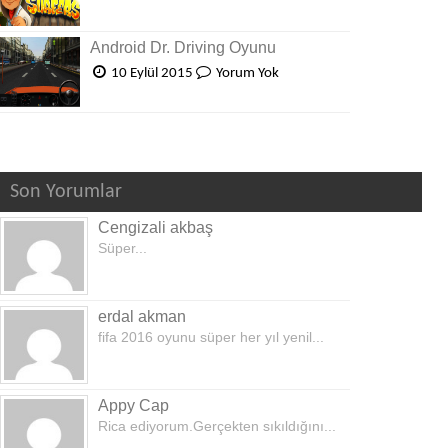
Android Dr. Driving Oyunu
10 Eylül 2015
Yorum Yok
Son Yorumlar
Cengizali akbaş
Süper...
erdal akman
fifa 2016 oyunu süper her yıl yenil...
Appy Cap
Rica ediyorum.Gerçekten sıkıldığını...