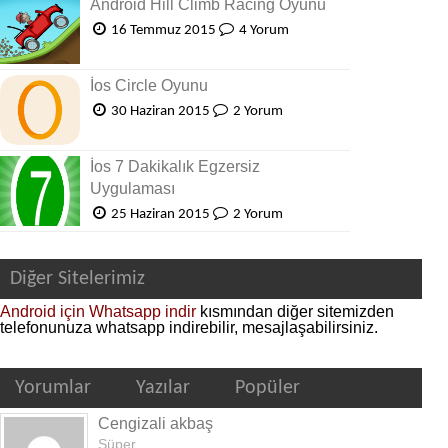
Android Hill Climb Racing Oyunu
16 Temmuz 2015
4 Yorum
İos Circle Oyunu
30 Haziran 2015
2 Yorum
İos 7 Dakikalık Egzersiz
Uygulaması
25 Haziran 2015
2 Yorum
Diğer Sitelerimiz
Android için Whatsapp indir
kısmından diğer sitemizden
telefonunuza whatsapp indirebilir, mesajlaşabilirsiniz.
Yorumlar
Yazılar
Popüler
Cengizali akbaş
Süper...