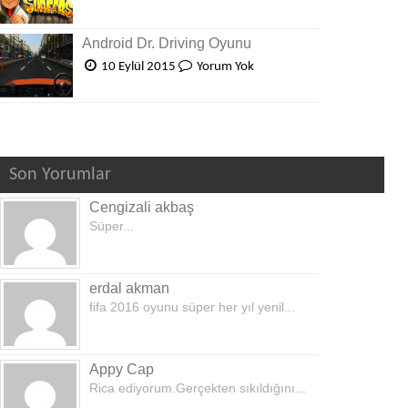
Android Dr. Driving Oyunu
10 Eylül 2015
Yorum Yok
Son Yorumlar
Cengizali akbaş
Süper...
erdal akman
fifa 2016 oyunu süper her yıl yenil...
Appy Cap
Rica ediyorum.Gerçekten sıkıldığını...