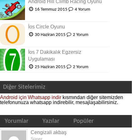
Android Hill Climb Racing Oyunu
16 Temmuz 2015
4 Yorum
İos Circle Oyunu
30 Haziran 2015
2 Yorum
İos 7 Dakikalık Egzersiz
Uygulaması
25 Haziran 2015
2 Yorum
Diğer Sitelerimiz
Android için Whatsapp indir
kısmından diğer sitemizden
telefonunuza whatsapp indirebilir, mesajlaşabilirsiniz.
Yorumlar
Yazılar
Popüler
Cengizali akbaş
Süper...