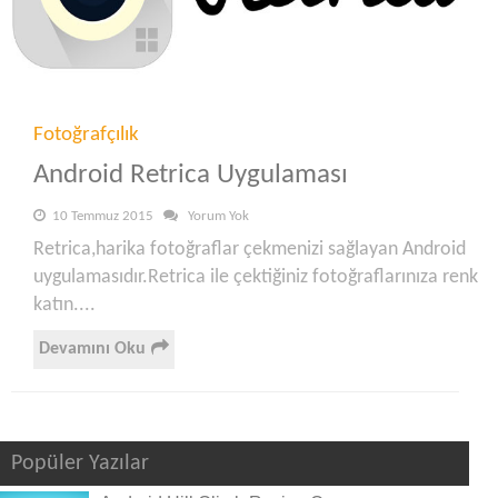
Fotoğrafçılık
Android Retrica Uygulaması
10 Temmuz 2015
Yorum Yok
Retrica,harika fotoğraflar çekmenizi sağlayan Android
uygulamasıdır.Retrica ile çektiğiniz fotoğraflarınıza renk
katın....
Devamını Oku
Popüler Yazılar