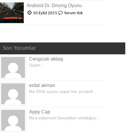
Android Dr. Driving Oyunu
10 Eylül 2015
Yorum Yok
Son Yorumlar
Cengizali akbaş
Süper...
erdal akman
fifa 2016 oyunu süper her yıl yenil...
Appy Cap
Rica ediyorum.Gerçekten sıkıldığını...