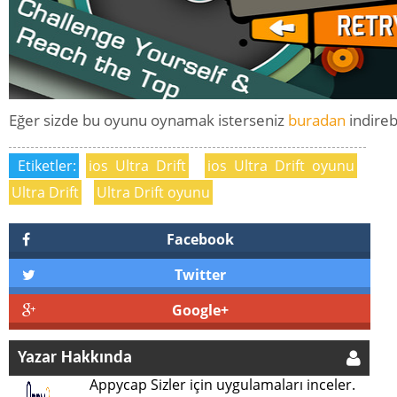
Eğer sizde bu oyunu oynamak isterseniz
buradan
indirebi
Etiketler:
ios Ultra Drift
ios Ultra Drift oyunu
Ultra Drift
Ultra Drift oyunu
Facebook
Twitter
Google+
Yazar Hakkında
Appycap Sizler için uygulamaları inceler.