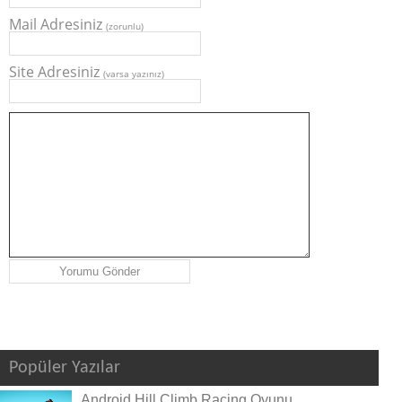
Mail Adresiniz
(zorunlu)
Site Adresiniz
(varsa yazınız)
Popüler Yazılar
Android Hill Climb Racing Oyunu