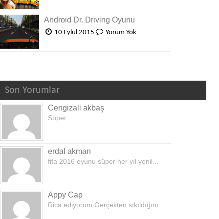
Android Dr. Driving Oyunu
10 Eylül 2015
Yorum Yok
Son Yorumlar
Cengizali akbaş
Süper...
erdal akman
fifa 2016 oyunu süper her yıl yenil...
Appy Cap
Rica ediyorum.Gerçekten sıkıldığını...