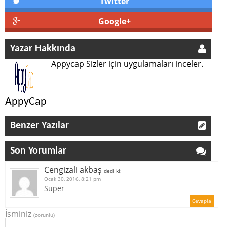
Twitter
Google+
Yazar Hakkında
Appycap Sizler için uygulamaları inceler.
AppyCap
Benzer Yazılar
Son Yorumlar
Cengizali akbaş
dedi ki:
Ocak 30, 2016, 8:21 pm
Süper
Cevapla
İsminiz
(zorunlu)