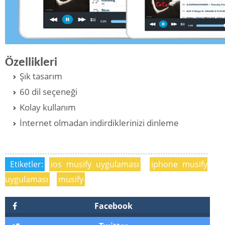
Özellikleri
Şık tasarım
60 dil seçeneği
Kolay kullanım
İnternet olmadan indirdiklerinizi dinleme
Etiketler:
ios musify uygulaması
iphone musify
uygulaması
musify
Facebook