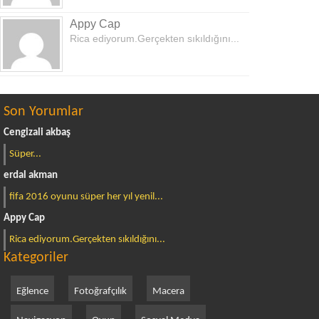
Appy Cap
Rica ediyorum.Gerçekten sıkıldığını...
Son Yorumlar
Cengizali akbaş
Süper...
erdal akman
fifa 2016 oyunu süper her yıl yenil...
Appy Cap
Rica ediyorum.Gerçekten sıkıldığını...
Kategoriler
Eğlence
Fotoğrafçılık
Macera