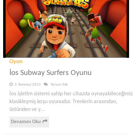
Oyun
İos Subway Surfers Oyunu
5 Temmuz 2015
Yorum Yok
İos işletim sistemi sahip her cihazda oynayabileceğimiz
klasikleşmiş koşu oyunudur. Trenlerin arasından,
üstünden ve y...
Devamını Oku