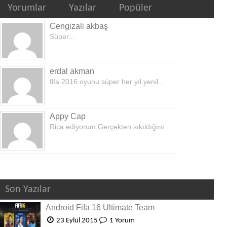
Yorumlar
Yazılar
Popüler
Cengizali akbaş
Süper...
erdal akman
fifa 2016 oyunu süper her yıl yenil...
Appy Cap
Rica ediyorum.Gerçekten sıkıldığını...
Son Yazılar
Android Fifa 16 Ultimate Team
23 Eylül 2015
1 Yorum