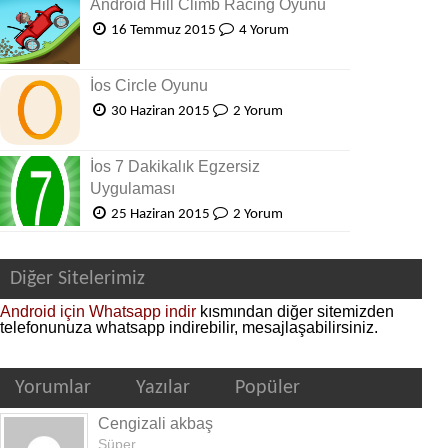
Android Hill Climb Racing Oyunu
16 Temmuz 2015
4 Yorum
İos Circle Oyunu
30 Haziran 2015
2 Yorum
İos 7 Dakikalık Egzersiz
Uygulaması
25 Haziran 2015
2 Yorum
Diğer Sitelerimiz
Android için Whatsapp indir
kısmından diğer sitemizden
telefonunuza whatsapp indirebilir, mesajlaşabilirsiniz.
Yorumlar
Yazılar
Popüler
Cengizali akbaş
Süper...