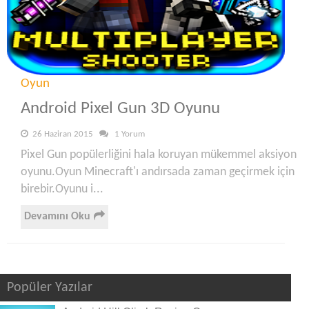
Oyun
Android Pixel Gun 3D Oyunu
26 Haziran 2015
1 Yorum
Pixel Gun popülerliğini hala koruyan mükemmel aksiyon
oyunu.Oyun Minecraft'ı andırsada zaman geçirmek için
birebir.Oyunu i...
Devamını Oku
Popüler Yazılar