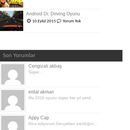
Android Dr. Driving Oyunu
10 Eylül 2015
Yorum Yok
Son Yorumlar
Cengizali akbaş
Süper...
erdal akman
fifa 2016 oyunu süper her yıl yenil...
Appy Cap
Rica ediyorum.Gerçekten sıkıldığını...