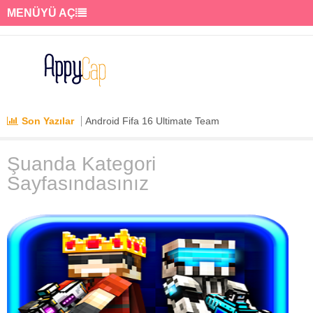
MENÜYÜ AÇ
Son Yazılar
Android Fifa 16 Ultimate Team
Şuanda Kategori
Sayfasındasınız