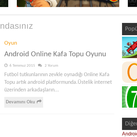
ndasınız
Popü
Oyun
Android Online Kafa Topu Oyunu
6 Temmuz 2015
2 Yorum
Futbol tutkunlarının zevkle oynadığı Online Kafa
Topu artık android platformunda.Üstelik internet
üzerinden arkadaşların...
Devamını Oku
Diğe
Androi