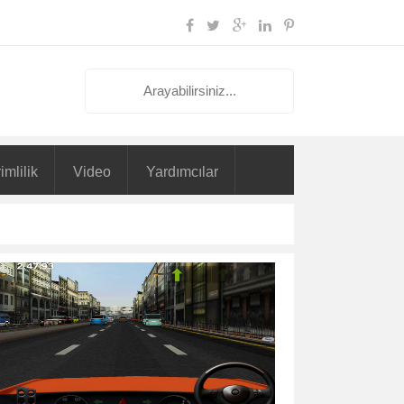
imlilik
Video
Yardımcılar