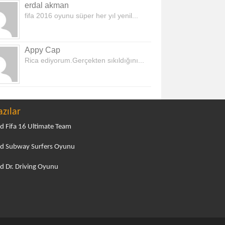
erdal akman
fifa 2016 oyunu süper her yıl yenil...
Appy Cap
Rica ediyorum.Gerçekten sıkıldığını...
azılar
d Fifa 16 Ultimate Team
d Subway Surfers Oyunu
d Dr. Driving Oyunu