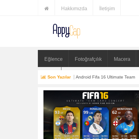
Hakkımızda
İletişim
Eğlence
Fotoğrafçılık
Macera
Yarış
Son Yazılar
Android Fifa 16 Ultimate Team