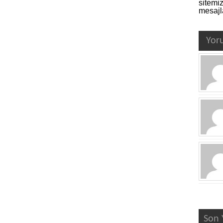
sitemi
mesajla
Yor
Son 