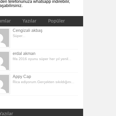
zden telefonunuza whatsapp indirebilir,
şabilirsiniz.
umlar
Yazılar
Popüler
Cengizali akbaş
Süper...
erdal akman
fifa 2016 oyunu süper her yıl yenil...
Appy Cap
Rica ediyorum.Gerçekten sıkıldığını...
Yazılar