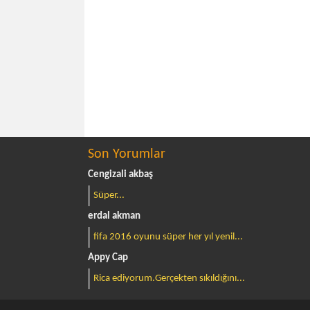
Son Yorumlar
Cengizali akbaş
Süper...
erdal akman
fifa 2016 oyunu süper her yıl yenil...
Appy Cap
Rica ediyorum.Gerçekten sıkıldığını...